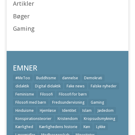
Artikler
Bøger
Gaming
EMNER
#MeToo
Buddhisme
dannelse
Demokrati
didaktik
Digital didaktik
Fake news
Falske nyheder
Feminisme
Filosofi
Filosofi for børn
Filosofi med børn
Fredsundervisning
Gaming
Hinduisme
Hjemløse
Identitet
Islam
Jødedom
Konspirationsteorier
Kristendom
Kropsudsmykning
Kærlighed
Kærlighedens historie
Køn
Lykke
Læremidler
Medborgerskab
Minoriteter