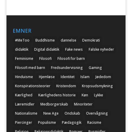
EMNER
#MeToo
Buddhisme
dannelse
Demokrati
didaktik
Digital didaktik
Fake news
Falske nyheder
Feminisme
Filosofi
Filosofi for børn
Filosofi med børn
Fredsundervisning
Gaming
Hinduisme
Hjemløse
Identitet
Islam
Jødedom
Konspirationsteorier
Kristendom
Kropsudsmykning
Kærlighed
Kærlighedens historie
Køn
Lykke
Læremidler
Medborgerskab
Minoriteter
Nationalisme
New Age
Ondskab
Overvågning
Piercinger
Populisme
Pædagogik
Racisme
Religion
Religionsdidaktik
Romaer
Rusmidler