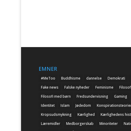
EMNER
#MeToo
Buddhisme
dannelse
Demokrati
Fake news
Falske nyheder
Feminisme
Filosof
Filosofi med børn
Fredsundervisning
Gaming
Identitet
Islam
Jødedom
Konspirationsteorie
Kropsudsmykning
Kærlighed
Kærlighedens hist
Læremidler
Medborgerskab
Minoriteter
Nat