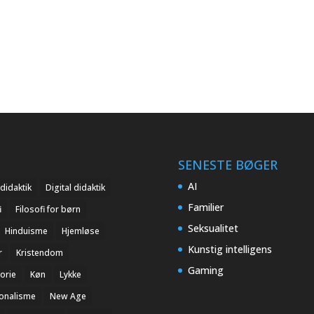
SENESTE BØGER
AI
didaktik
Digital didaktik
Familier
i
Filosofi for børn
Seksualitet
Hinduisme
Hjemløse
Kunstig intelligens
r
Kristendom
Gaming
orie
Køn
Lykke
ionalisme
New Age