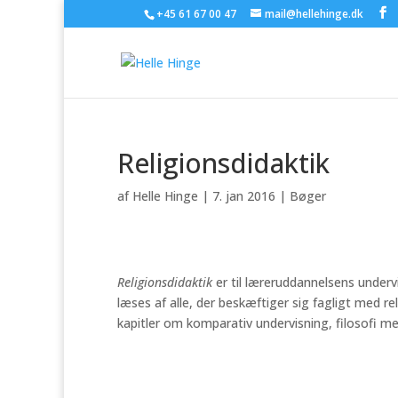
+45 61 67 00 47
mail@hellehinge.dk
Religionsdidaktik
af
Helle Hinge
|
7. jan 2016
|
Bøger
Religionsdidaktik
er til læreruddannelsens underv
læses af alle, der beskæftiger sig fagligt med re
kapitler om komparativ undervisning, filosofi m