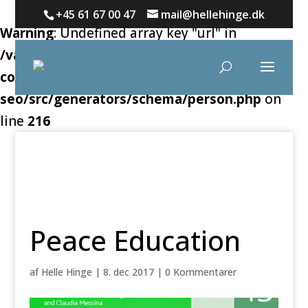
+45 61 67 00 47
mail@hellehinge.dk
Warning
: Undefined array key "url" in
/var/www/hellehinge.dk/public_html/wp-
content/plugins/wordpress-
seo/src/generators/schema/person.php
on
line
216
Peace Education
af
Helle Hinge
|
8. dec 2017
|
0 Kommentarer