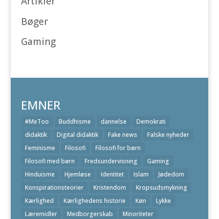
Artikler
Bøger
Gaming
EMNER
#MeToo
Buddhisme
dannelse
Demokrati
didaktik
Digital didaktik
Fake news
Falske nyheder
Feminisme
Filosofi
Filosofi for børn
Filosofi med børn
Fredsundervisning
Gaming
Hinduisme
Hjemløse
Identitet
Islam
Jødedom
Konspirationsteorier
Kristendom
Kropsudsmykning
Kærlighed
Kærlighedens historie
Køn
Lykke
Læremidler
Medborgerskab
Minoriteter